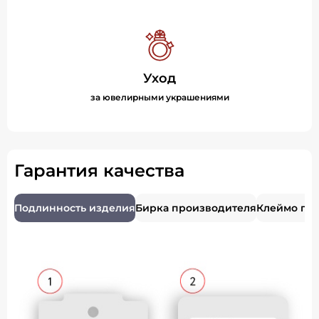
Уход
за ювелирными украшениями
Гарантия качества
Подлинность изделия
Бирка производителя
Клеймо пр