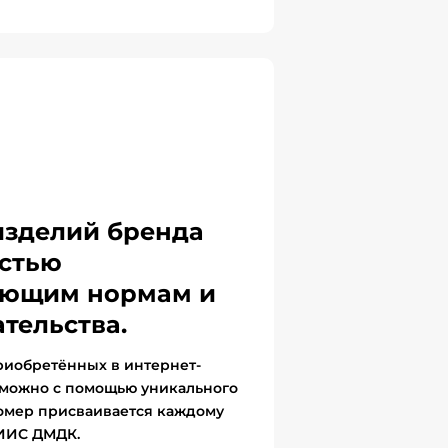
изделий бренда
стью
вующим нормам и
тельства.
риобретённых в интернет-
 можно с помощью уникального
омер присваивается каждому
ГИИС ДМДК.