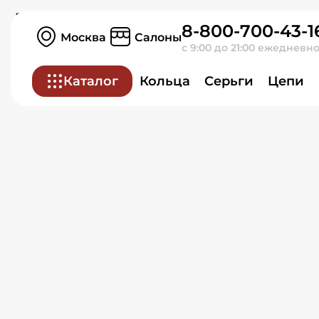
Подвеска из желтого зо
8-800-700-43-1
Москва
Салоны
с 9:00 до 21:00 ежедневн
Каталог
Кольца
Серьги
Цепи