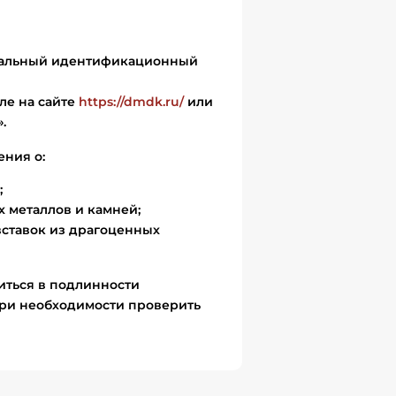
икальный идентификационный
ле на сайте
https://dmdk.ru/
или
.
ения о:
;
 металлов и камней;
вставок из драгоценных
иться в подлинности
ри необходимости проверить