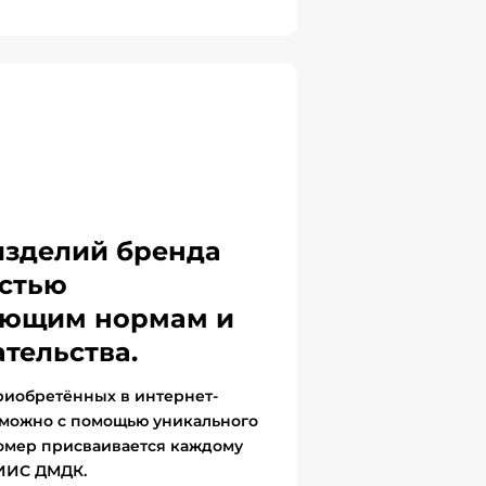
изделий бренда
стью
вующим нормам и
тельства.
риобретённых в интернет-
 можно с помощью уникального
омер присваивается каждому
ГИИС ДМДК.