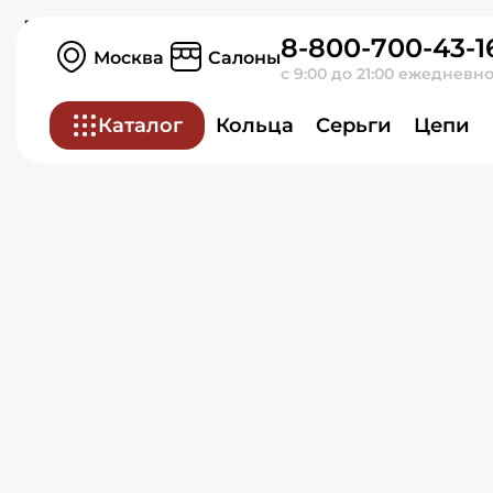
Подвеска из белого зол
8-800-700-43-1
Москва
Салоны
с 9:00 до 21:00 ежедневн
Каталог
Кольца
Серьги
Цепи