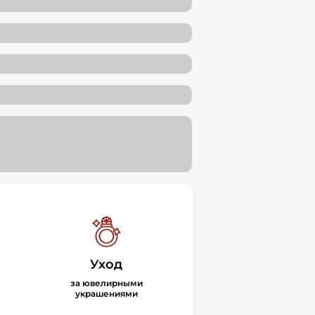
Уход
за ювелирными
украшениями