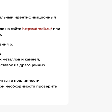
икальный идентификационный
ле на сайте
https://dmdk.ru/
или
.
ения о:
;
 металлов и камней;
вставок из драгоценных
иться в подлинности
ри необходимости проверить