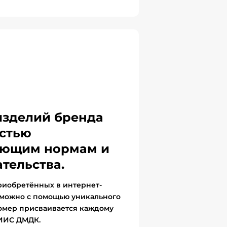
изделий бренда
стью
вующим нормам и
тельства.
риобретённых в интернет-
 можно с помощью уникального
омер присваивается каждому
ГИИС ДМДК.