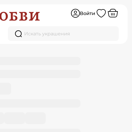
иантом
Войти
Искать украшения