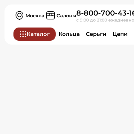
Обручальное кольцо из 
8-800-700-43-1
Москва
Салоны
с 9:00 до 21:00 ежедневн
Каталог
Кольца
Серьги
Цепи