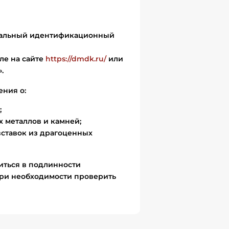
икальный идентификационный
ле на сайте
https://dmdk.ru/
или
.
ения о:
;
 металлов и камней;
вставок из драгоценных
иться в подлинности
ри необходимости проверить