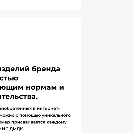
изделий бренда
стью
вующим нормам и
тельства.
риобретённых в интернет-
 можно с помощью уникального
омер присваивается каждому
ГИИС ДМДК.