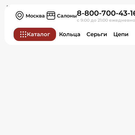
Кольцо из белого золот
8-800-700-43-1
Москва
Салоны
с 9:00 до 21:00 ежедневн
Каталог
Кольца
Серьги
Цепи