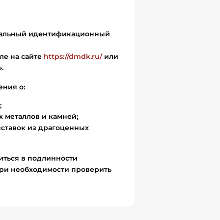
икальный идентификационный
ле на сайте
https://dmdk.ru/
или
.
ения о:
;
 металлов и камней;
вставок из драгоценных
иться в подлинности
ри необходимости проверить