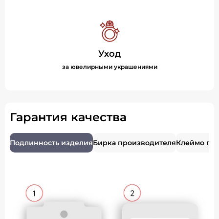
Уход
за ювелирными украшениями
Гарантия качества
Подлинность изделия
Бирка производителя
Клеймо пр