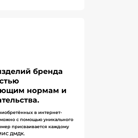
изделий бренда
стью
вующим нормам и
тельства.
риобретённых в интернет-
 можно с помощью уникального
омер присваивается каждому
ГИИС ДМДК.