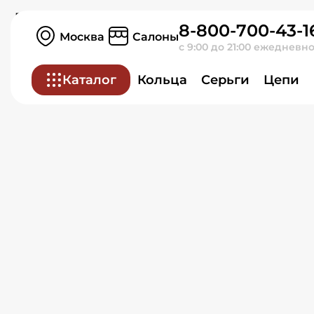
Кольцо из красного зол
8-800-700-43-1
Москва
Салоны
с 9:00 до 21:00 ежедневн
Каталог
Кольца
Серьги
Цепи