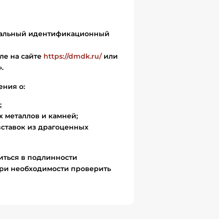
икальный идентификационный
ле на сайте
https://dmdk.ru/
или
.
ения о:
;
 металлов и камней;
вставок из драгоценных
иться в подлинности
ри необходимости проверить