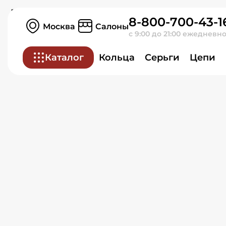
Кольцо из белого золот
8-800-700-43-1
Москва
Салоны
с 9:00 до 21:00 ежедневн
Каталог
Кольца
Серьги
Цепи