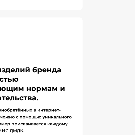
изделий бренда
стью
вующим нормам и
тельства.
риобретённых в интернет-
 можно с помощью уникального
омер присваивается каждому
ГИИС ДМДК.