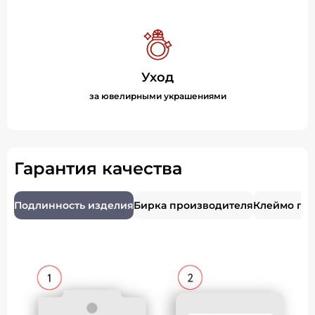
Уход
за ювелирными украшениями
Гарантия качества
Подлинность изделия
Бирка производителя
Клеймо пр