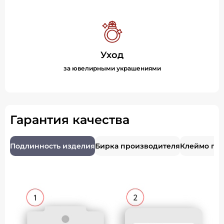
Уход
за ювелирными украшениями
Гарантия качества
Подлинность изделия
Бирка производителя
Клеймо пр