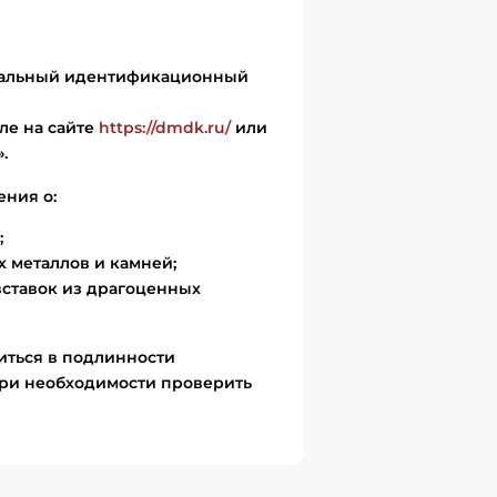
икальный идентификационный
ле на сайте
https://dmdk.ru/
или
.
ения о:
;
 металлов и камней;
вставок из драгоценных
иться в подлинности
ри необходимости проверить