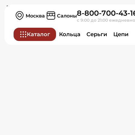
Кольцо из красного зол
8-800-700-43-1
Москва
Салоны
с 9:00 до 21:00 ежедневн
Каталог
Кольца
Серьги
Цепи