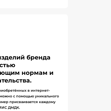
изделий бренда
стью
вующим нормам и
тельства.
риобретённых в интернет-
 можно с помощью уникального
омер присваивается каждому
ГИИС ДМДК.