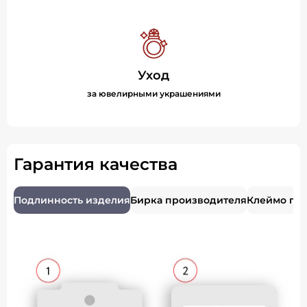
Уход
за ювелирными украшениями
Гарантия качества
Подлинность изделия
Бирка производителя
Клеймо пр