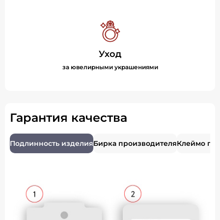
Уход
за ювелирными украшениями
Гарантия качества
Подлинность изделия
Бирка производителя
Клеймо пр