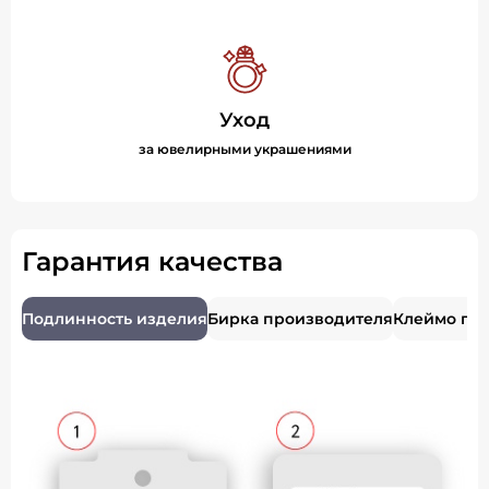
Уход
за ювелирными украшениями
Гарантия качества
Подлинность изделия
Бирка производителя
Клеймо пр