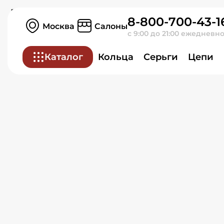
Кольцо из красного зол
8-800-700-43-1
Москва
Салоны
с 9:00 до 21:00 ежедневн
Каталог
Кольца
Серьги
Цепи