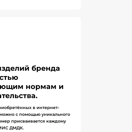
изделий бренда
стью
вующим нормам и
тельства.
риобретённых в интернет-
 можно с помощью уникального
омер присваивается каждому
ГИИС ДМДК.