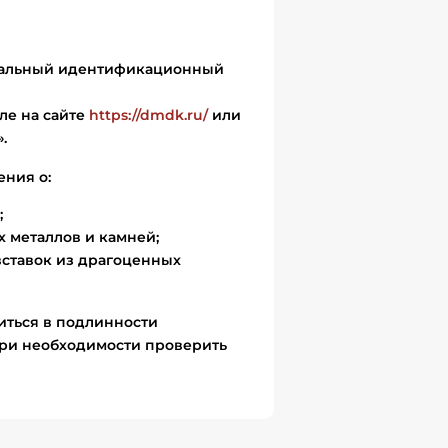
икальный идентификационный
ле на сайте
https://dmdk.ru/
или
.
ения о:
;
 металлов и камней;
вставок из драгоценных
иться в подлинности
ри необходимости проверить