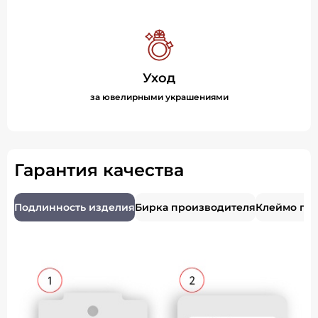
Уход
за ювелирными украшениями
Гарантия качества
Подлинность изделия
Бирка производителя
Клеймо пр