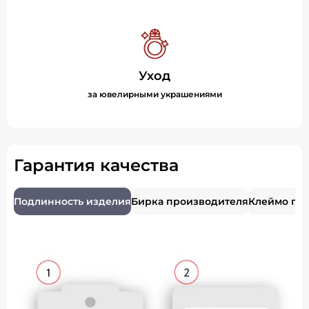
Уход
за ювелирными украшениями
Гарантия качества
Подлинность изделия
Бирка производителя
Клеймо пр