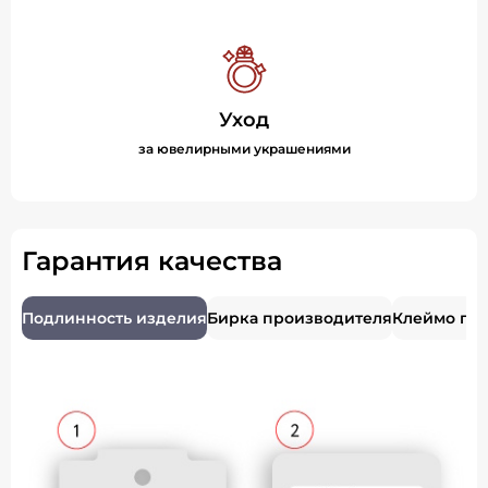
Уход
за ювелирными украшениями
Гарантия качества
Подлинность изделия
Бирка производителя
Клеймо пр