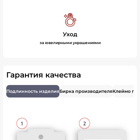
Уход
за ювелирными украшениями
Гарантия качества
Подлинность изделия
Бирка производителя
Клеймо пр