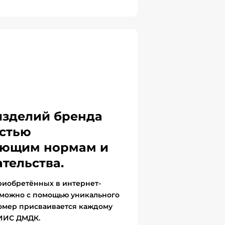
изделий бренда
стью
вующим нормам и
тельства.
риобретённых в интернет-
 можно с помощью уникального
омер присваивается каждому
ГИИС ДМДК.