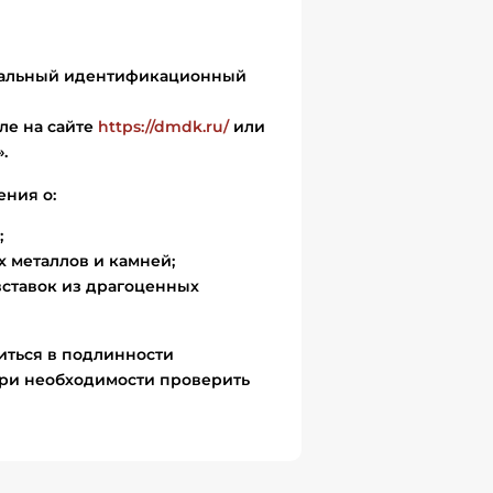
икальный идентификационный
ле на сайте
https://dmdk.ru/
или
.
ения о:
;
 металлов и камней;
вставок из драгоценных
иться в подлинности
ри необходимости проверить