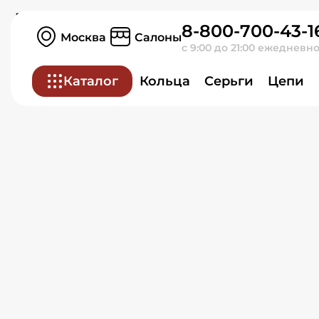
Брошь из белого золота
8-800-700-43-1
Москва
Салоны
с 9:00 до 21:00 ежедневн
Каталог
Кольца
Серьги
Цепи