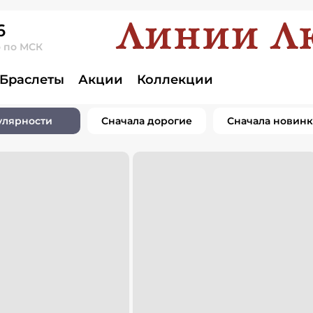
6
о по МСК
Браслеты
Акции
Коллекции
улярности
Сначала дорогие
Сначала новин