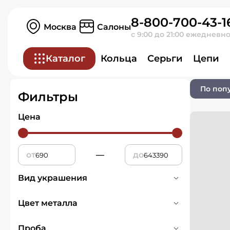
8-800-700-43-1
Главная
Ювелирные изделия
Москва
Салоны
с 9:00 до 21:00 ежедневн
Серьги
Каталог
Кольца
Серьги
Цепи
0 товаров
По поп
Фильтры
Цена
от
—
до
Вид украшения
Серьги
1781
Цвет металла
Белое
374
Проба