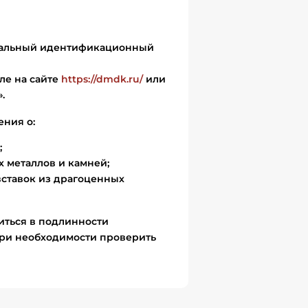
икальный идентификационный
ле на сайте
https://dmdk.ru/
или
.
ения о:
;
 металлов и камней;
вставок из драгоценных
иться в подлинности
ри необходимости проверить