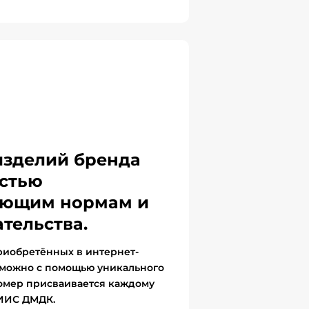
изделий бренда
стью
вующим нормам и
тельства.
риобретённых в интернет-
 можно с помощью уникального
омер присваивается каждому
ГИИС ДМДК.