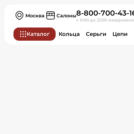
Серьги из красного зол
8-800-700-43-1
Москва
Салоны
с 9:00 до 21:00 ежедневн
Каталог
Кольца
Серьги
Цепи