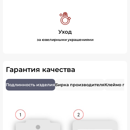
Уход
за ювелирными украшениями
Гарантия качества
Подлинность изделия
Бирка производителя
Клеймо пр