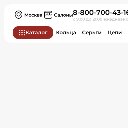
Серьги из красного зол
8-800-700-43-1
Москва
Салоны
с 9:00 до 21:00 ежедневн
Каталог
Кольца
Серьги
Цепи