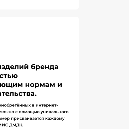
изделий бренда
стью
вующим нормам и
тельства.
риобретённых в интернет-
 можно с помощью уникального
омер присваивается каждому
ГИИС ДМДК.