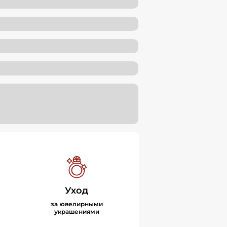
Уход
за ювелирными
украшениями