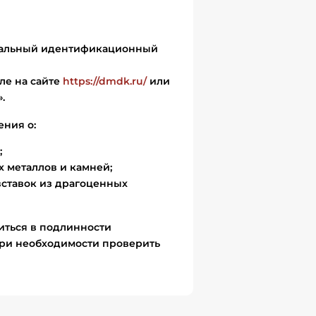
икальный идентификационный
ле на сайте
https://dmdk.ru/
или
.
ения о:
;
 металлов и камней;
вставок из драгоценных
иться в подлинности
ри необходимости проверить