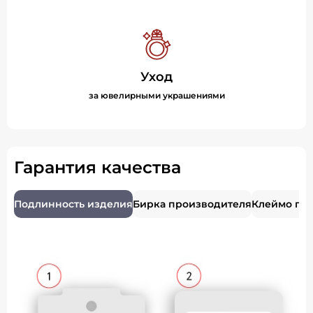
Уход
за ювелирными украшениями
Гарантия качества
Подлинность изделия
Бирка производителя
Клеймо пр