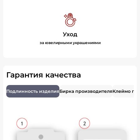
Уход
за ювелирными украшениями
Гарантия качества
Подлинность изделия
Бирка производителя
Клеймо пр