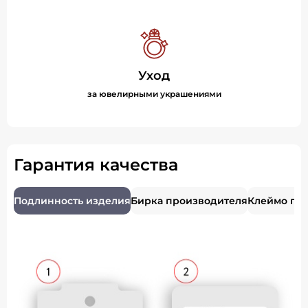
Уход
за ювелирными украшениями
Гарантия качества
Подлинность изделия
Бирка производителя
Клеймо пр