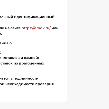
икальный идентификационный
ле на сайте
https://dmdk.ru/
или
.
ения о:
;
 металлов и камней;
вставок из драгоценных
иться в подлинности
ри необходимости проверить