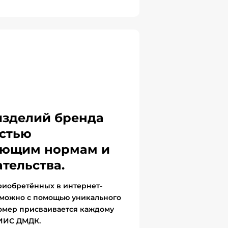
изделий бренда
стью
вующим нормам и
тельства.
риобретённых в интернет-
 можно с помощью уникального
омер присваивается каждому
ГИИС ДМДК.