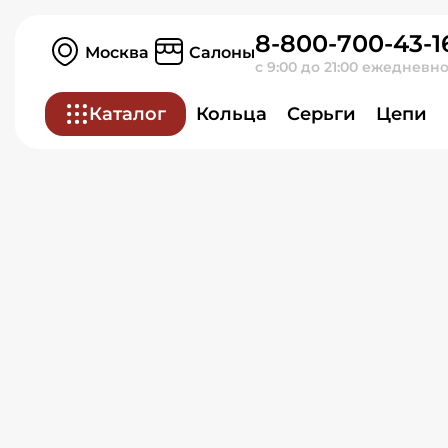
Серьги из красного зол
8-800-700-43-1
Москва
Салоны
с 9:00 до 21:00 ежедневн
Каталог
Кольца
Серьги
Цепи