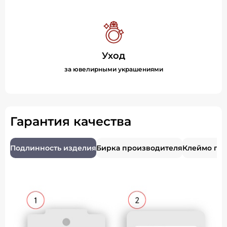
Уход
за ювелирными украшениями
Гарантия качества
Подлинность изделия
Бирка производителя
Клеймо пр