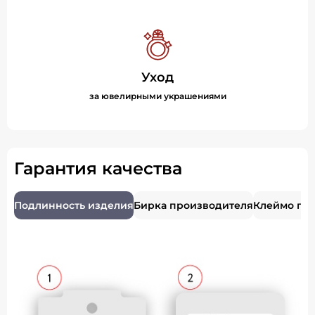
Уход
за ювелирными украшениями
Гарантия качества
Подлинность изделия
Бирка производителя
Клеймо пр