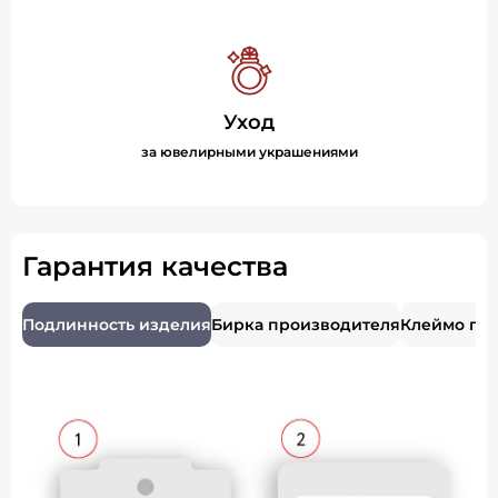
Уход
за ювелирными украшениями
Гарантия качества
Подлинность изделия
Бирка производителя
Клеймо пр