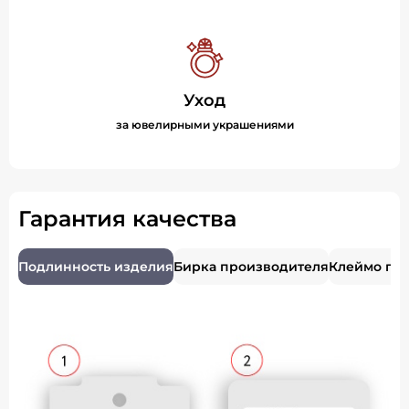
Уход
за ювелирными украшениями
Гарантия качества
Подлинность изделия
Бирка производителя
Клеймо пр