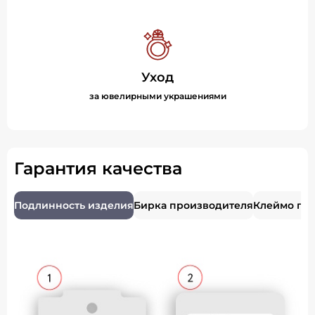
Уход
за ювелирными украшениями
Гарантия качества
Подлинность изделия
Бирка производителя
Клеймо пр