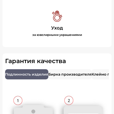
Уход
за ювелирными украшениями
Гарантия качества
Подлинность изделия
Бирка производителя
Клеймо пр