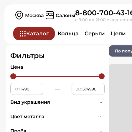
8-800-700-43-1
Главная
Ювелирные изделия
Москва
Салоны
с 9:00 до 21:00 ежедневн
Колье
Каталог
Кольца
Серьги
Цепи
0 товаров
По поп
Фильтры
Цена
от
—
до
Вид украшения
Колье
269
Цвет металла
Белое
77
Проба