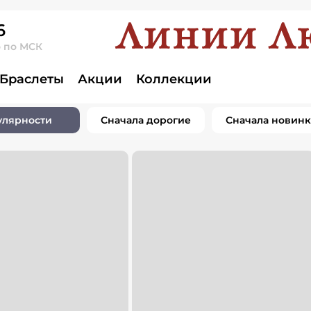
6
о по МСК
Браслеты
Акции
Коллекции
улярности
Сначала дорогие
Сначала новин