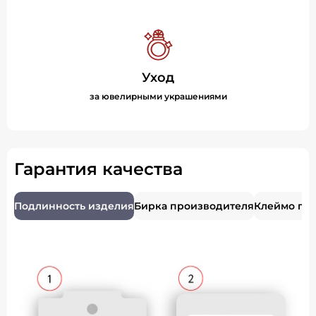
Уход
за ювелирными украшениями
Гарантия качества
Подлинность изделия
Бирка производителя
Клеймо пр