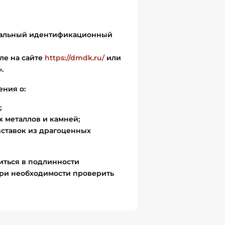
икальный идентификационный
ле на сайте
https://dmdk.ru/
или
.
ения о:
;
 металлов и камней;
вставок из драгоценных
иться в подлинности
ри необходимости проверить