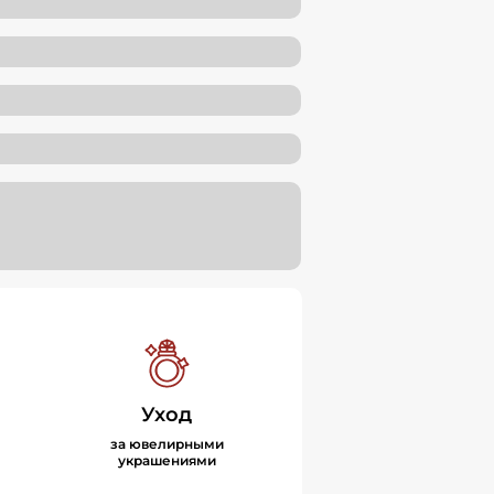
Уход
за ювелирными
украшениями