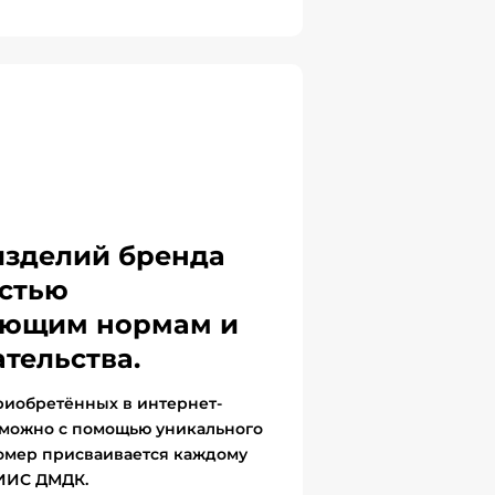
изделий бренда
стью
вующим нормам и
тельства.
риобретённых в интернет-
 можно с помощью уникального
омер присваивается каждому
ГИИС ДМДК.