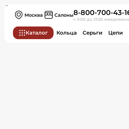
Кольцо из красного зол
8-800-700-43-1
Москва
Салоны
с 9:00 до 21:00 ежедневн
Каталог
Кольца
Серьги
Цепи