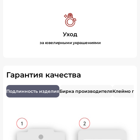
Уход
за ювелирными украшениями
Гарантия качества
Подлинность изделия
Бирка производителя
Клеймо пр