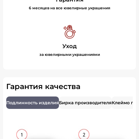
6 месяцев на все ювелирные украшения
Уход
за ювелирными украшениями
Гарантия качества
Подлинность изделия
Бирка производителя
Клеймо пр