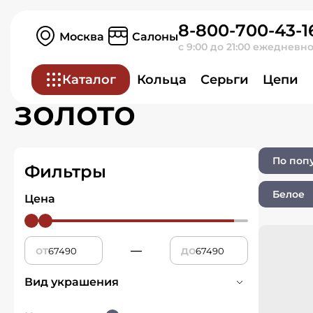
8-800-700-43-1
Главная
Ювелирные изделия
Москва
Салоны
с 9:00 до 21:00 ежедневн
Ювелирные изд
Каталог
Кольца
Серьги
Цепи
золото
По поп
Фильтры
Белое
Цена
от
—
до
Вид украшения
Религиозные украшения
1