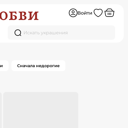
Войти
гия
Искать украшения
0
товаров
ки
Сначала недорогие