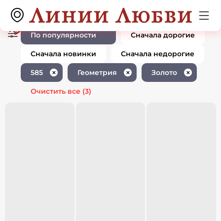
Ювелирные изделия 585 пробы
0 товаров
геометрия золото
3
По популярности
Сначала дорогие
Сначала новинки
Сначала недорогие
585
Геометрия
Золото
✕
✕
✕
Очистить все
(3)