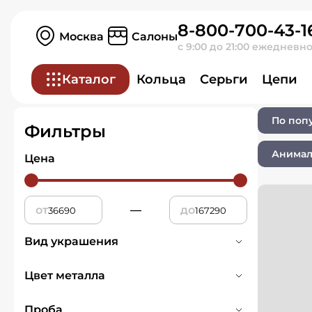
8-800-700-43-1
Главная
Ювелирные изделия
Москва
Салоны
с 9:00 до 21:00 ежедневн
Ювелирные изд
Каталог
Кольца
Серьги
Цепи
По поп
Фильтры
Анимал
Цена
от
—
до
Вид украшения
Кольца
21
Цвет металла
Белое
3
Проба