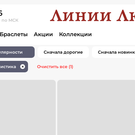
6
о по МСК
елия анималисти
Браслеты
Акции
Коллекции
улярности
Сначала дорогие
Сначала новин
истика
Очистить все
(1)
✕