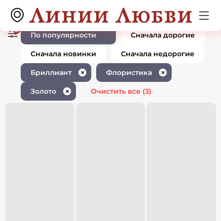
Ювелирные изделия с
0 товаров
бриллиантом флористика золото
3
По популярности
Сначала дорогие
Сначала новинки
Сначала недорогие
Бриллиант
Флористика
✕
✕
Золото
Очистить все
(3)
✕