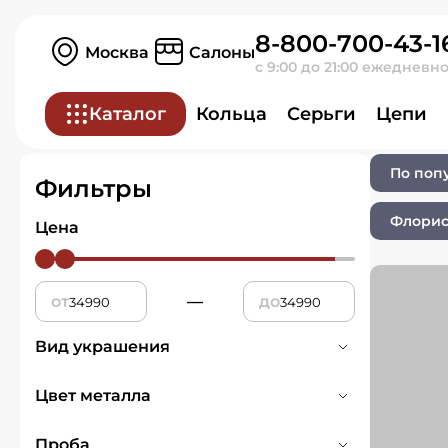
8-800-700-43-1
Главная
Ювелирные изделия
Москва
Салоны
с 9:00 до 21:00 ежедневн
Ювелирные изде
Каталог
Кольца
Серьги
Цепи
По поп
Фильтры
Флорис
Цена
от
—
до
Вид украшения
Броши
1
Цвет металла
Красное
1
Проба