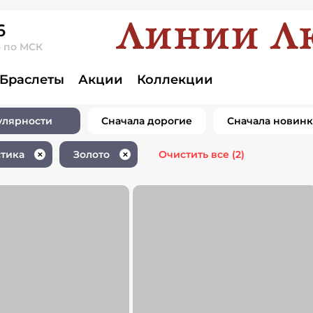
6
о по МСК
лия флористика
Браслеты
Акции
Коллекции
улярности
Сначала дорогие
Сначала новин
тика
Золото
Очистить все
(2)
✕
✕