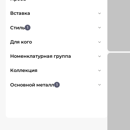
585
1
Вставка
Жемчуг белый
1
Стиль
1
Флористика
1
Для кого
Очистить
Для женщин
1
Номенклатурная группа
Украшения с полудрагоценными
Коллекция
вставками
1
FLORA&FAUNA
1
Основной металл
1
Золото
1
Серебро
3
Очистить